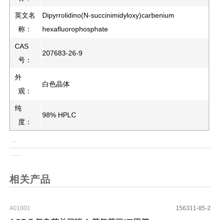
英文名
Dipyrrolidino(N-succinimidyloxy)carbenium
称：
hexafluorophosphate
CAS
207683-26-9
号：
外
白色晶体
观：
纯
98% HPLC
度：
上一页：
N-苄氧羰基-L-亮氨酸
上一页：
1,2-二油酰氧基-3-(二甲氨基)丙烷(DODAP)
相关产品
A01001
156311-85-2