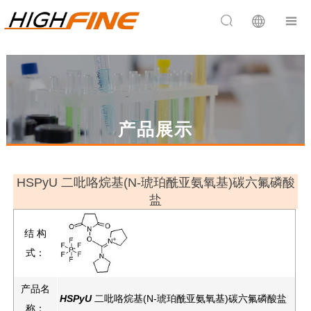


产品展示
HSPyU 二吡咯烷基(N-琥珀酰亚氨氧基)碳六氟磷酸
盐
结 构
式：
产品名
HSPyU
二吡咯烷基(N-琥珀酰亚氨氧基)碳六氟磷酸盐
称：