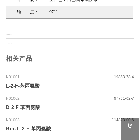
纯 度：
97%
上一页：
O-对硝基苯甲酰基羟胺（含水）
上一页：
1-O-十六烷基-2-乙酰基-3-磷脂酰胆碱 (PAF)
相关产品
N01001
19883-78-4
L-2-F-苯丙氨酸
N01002
97731-02-7
D-2-F-苯丙氨酸
N01003
114873-00-6

Boc-L-2-F-苯丙氨酸