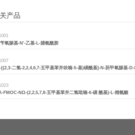
关产品
1001
-苄氧羰基-N'-乙基-L-脯氨酰胺
1007
’-[(2,3-二氢-2,2,4,6,7-五甲基苯并呋喃-5-基)磺酰基]-N-芴甲氧羰基-
1023
Α-FMOC-NΩ-(2,2,5,7,8-五甲基苯并二氢吡喃-6-磺 酰基)-L-精氨酸