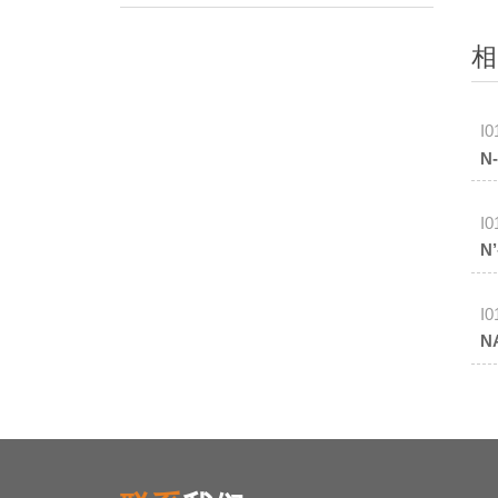
相
I0
N
I0
N
I0
N