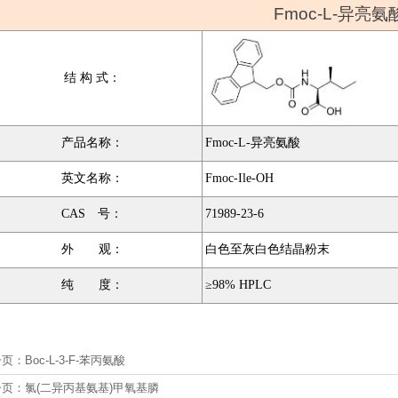
Fmoc-L-异亮氨
结 构 式：
产品名称：
Fmoc-L-异亮氨酸
英文名称：
Fmoc-Ile-OH
CAS 号：
71989-23-6
外 观：
白色至灰白色结晶粉末
纯 度：
≥98% HPLC
一页：
Boc-L-3-F-苯丙氨酸
一页：
氯(二异丙基氨基)甲氧基膦