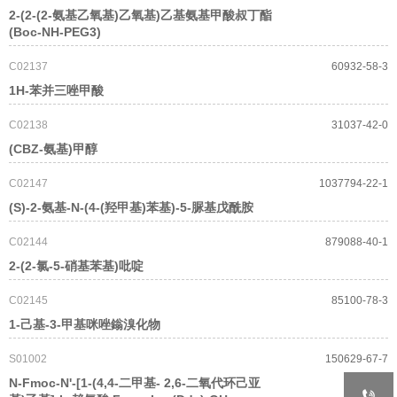
2-(2-(2-氨基乙氧基)乙氧基)乙基氨基甲酸叔丁酯
(Boc-NH-PEG3)
C02137
60932-58-3
1H-苯并三唑甲酸
C02138
31037-42-0
(CBZ-氨基)甲醇
C02147
1037794-22-1
(S)-2-氨基-N-(4-(羟甲基)苯基)-5-脲基戊酰胺
C02144
879088-40-1
2-(2-氯-5-硝基苯基)吡啶
C02145
85100-78-3
1-己基-3-甲基咪唑鎓溴化物
S01002
150629-67-7
N-Fmoc-N'-[1-(4,4-二甲基- 2,6-二氧代环己亚
