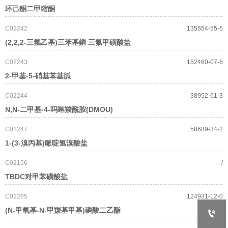
环己酮二甲缩酮
C02242
135654-55-6
(2,2,2-三氟乙基)三苯基鏻 三氟甲磺酸盐
C02243
152460-07-6
2-甲基-5-硝基苯基胍
C02244
38952-61-3
N,N-二甲基-4-吗啉羧酰胺(DMOU)
C02247
58689-34-2
1-(3-溴丙基)哌啶氢溴酸盐
C02156
/
TBDC对甲苯磺酸盐
C02265
124931-12-0
(N-甲氧基-N-甲羰基甲基)磷酸二乙酯
