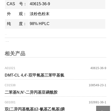
CAS 号：
40615-36-9
外 观：
淡粉色粉末
纯 度：
98% HPLC
上一页：NONE
上一页：
N-苄氧羰基-N'-乙基-L-脯氨酰胺
相关产品
A01021
40615-36-9
DMT-CL 4,4'-双甲氧基三苯甲基氯
C01538
108549-23-1
二苯基N,N'-二异丙基亚磷酰胺
G01001
102691-36-1
双(二异丙基氨基)(2-氰基乙氧基)膦